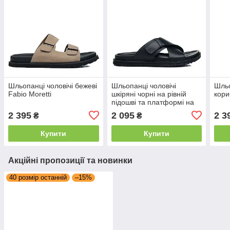
Шльопанці чоловічі бежеві
Шльопанці чоловічі
Шльо
Fabio Moretti
шкіряні чорні на рівній
кори
підошві та платформі на
липучці літні
2 395
2 095
2 3
₴
₴
Купити
Купити
Акційні пропозиції та новинки
40 розмір останній
–15%