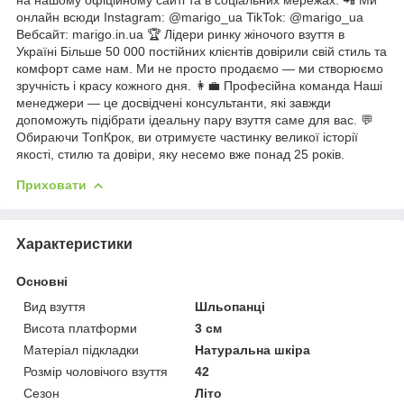
онлайн всюди Instagram: @marigo_ua TikTok: @marigo_ua
Вебсайт: marigo.in.ua 🏆 Лідери ринку жіночого взуття в
Україні Більше 50 000 постійних клієнтів довірили свій стиль та
комфорт саме нам. Ми не просто продаємо — ми створюємо
зручність і красу кожного дня. 👩‍💼 Професійна команда Наші
менеджери — це досвідчені консультанти, які завжди
допоможуть підібрати ідеальну пару взуття саме для вас. 💬
Обираючи ТопКрок, ви отримуєте частинку великої історії
якості, стилю та довіри, яку несемо вже понад 25 років.
Приховати
Характеристики
Основні
Вид взуття
Шльопанці
Висота платформи
3 см
Матеріал підкладки
Натуральна шкіра
Розмір чоловічого взуття
42
Сезон
Літо