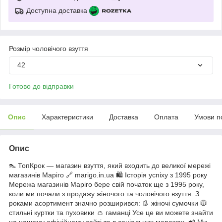
Доступна доставка
Розмір чоловічого взуття
42
Готово до відправки
Опис
Характеристики
Доставка
Оплата
Умови п
Опис
👠 ТопКрок — магазин взуття, який входить до великої мережі
магазинів Маріго 🔗 marigo.in.ua 🛍️ Історія успіху з 1995 року
Мережа магазинів Маріго бере свій початок ще з 1995 року,
коли ми почали з продажу жіночого та чоловічого взуття. З
роками асортимент значно розширився: 👢 жіночі сумочки 🧥
стильні куртки та пуховики 👛 гаманці Усе це ви можете знайти
на нашому офіційному сайті та в соціальних мережах. 📲 Ми