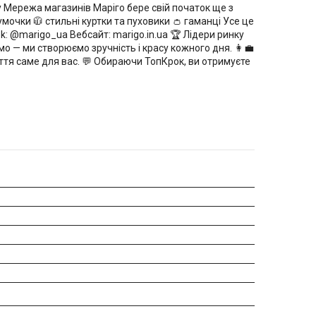
оку Мережа магазинів Маріго бере свій початок ще з
мочки 🧥 стильні куртки та пуховики 👛 гаманці Усе це
: @marigo_ua Вебсайт: marigo.in.ua 🏆 Лідери ринку
мо — ми створюємо зручність і красу кожного дня. 👩‍💼
ття саме для вас. 💬 Обираючи ТопКрок, ви отримуєте