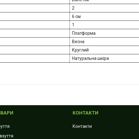
2
6 см
1
Платформа
Весна
Круглий
Натуральна шкіра
ОВАРИ
КОНТАКТИ
зуття
Контакти
 взуття