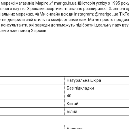
мережі магазинів Маріго 🔗 marigo.in.ua 🛍️ Історія успіху з 1995 р
вічого взуття. З роками асортимент значно розширився: 👢 жіночі су
ціальних мережах. 📲 Ми онлайн всюди Instagram: @marigo_ua TikTok
єнтів довірили свій стиль та комфорт саме нам. Ми не просто продає
консультанти, які завжди допоможуть підібрати ідеальну пару взу
есемо вже понад 25 років.
Натуральна шкіра
Без підкладки
40
Китай
Білий
Балетки