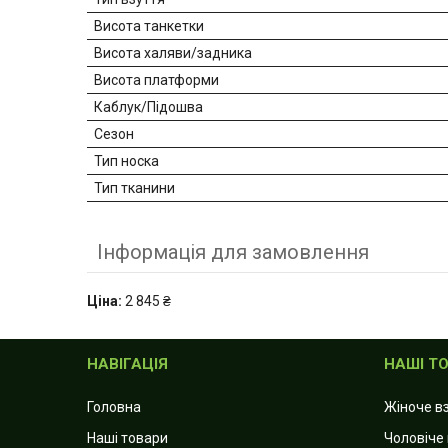
Висота танкетки
Висота халяви/задника
Висота платформи
Каблук/Підошва
Сезон
Тип носка
Тип тканини
Інформація для замовлення
Ціна:
2 845 ₴
НАВІГАЦІЯ
НАШІ Т
Головна
Жіноче в
Наші товари
Чоловіче